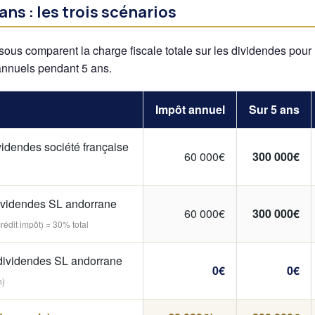
ans : les trois scénarios
ssous comparent la charge fiscale totale sur les dividendes pour
nnuels pendant 5 ans.
Impôt annuel
Sur 5 ans
videndes société française
60 000€
300 000€
dividendes SL andorrane
60 000€
300 000€
édit impôt) = 30% total
dividendes SL andorrane
0€
0€
n)