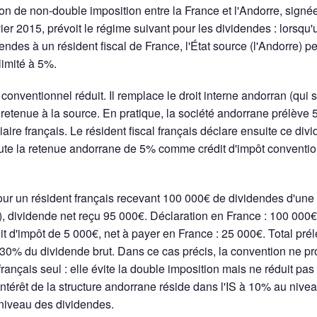
ion de non-double imposition entre la France et l'Andorre, signée
ier 2015, prévoit le régime suivant pour les dividendes : lorsqu
ndes à un résident fiscal de France, l'État source (l'Andorre) p
limité à 5%.
conventionnel réduit. Il remplace le droit interne andorran (qui s
 retenue à la source. En pratique, la société andorrane prélève 
aire français. Le résident fiscal français déclare ensuite ce di
ute la retenue andorrane de 5% comme crédit d'impôt conventio
r un résident français recevant 100 000€ de dividendes d'une 
 dividende net reçu 95 000€. Déclaration en France : 100 000€
 d'impôt de 5 000€, net à payer en France : 25 000€. Total pré
30% du dividende brut. Dans ce cas précis, la convention ne p
rançais seul : elle évite la double imposition mais ne réduit pas
L'intérêt de la structure andorrane réside dans l'IS à 10% au nive
 niveau des dividendes.