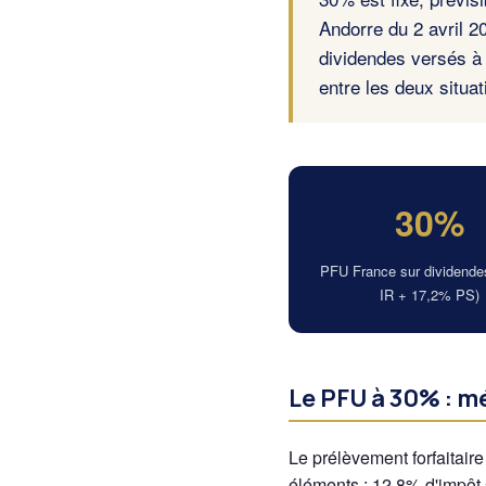
Andorre du 2 avril 2
dividendes versés à 
entre les deux situa
30%
PFU France sur dividende
IR + 17,2% PS)
Le PFU à 30% : m
Le prélèvement forfaitair
éléments : 12,8% d'impôt