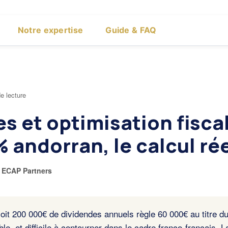
Notre expertise
Guide & FAQ
e lecture
s et optimisation fiscal
 andorran, le calcul ré
r
ECAP Partners
çoit 200 000€ de dividendes annuels règle 60 000€ au titre d
ble, et difficile à contourner dans le cadre franco-français. 