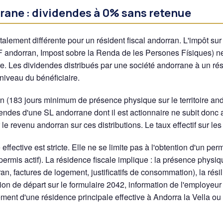
ane : dividendes à 0% sans retenue
talement différente pour un résident fiscal andorran. L'impôt su
 andorran, Impost sobre la Renda de les Persones Físiques) ne
re. Les dividendes distribués par une société andorrane à un ré
niveau du bénéficiaire.
an (183 jours minimum de présence physique sur le territoire an
idendes d'une SL andorrane dont il est actionnaire ne subit donc
le revenu andorran sur ces distributions. Le taux effectif sur le
effective est stricte. Elle ne se limite pas à l'obtention d'un pe
permis actif). La résidence fiscale implique : la présence physi
an, factures de logement, justificatifs de consommation), la résil
tion de départ sur le formulaire 2042, information de l'employeur
issement d'une résidence principale effective à Andorra la Vella o