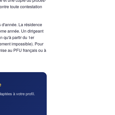
re et une copie du procès-
ontre toute contestation
s d'année. La résidence
même année. Un dirigeant
n qu'à partir du 1er
quement impossible). Pour
umise au PFU français ou à
e
aptées à votre profil.