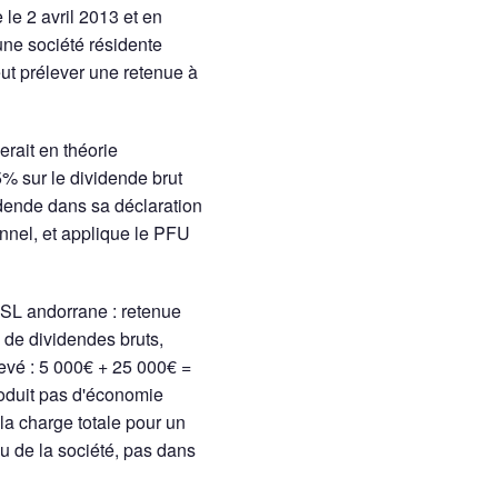
 le 2 avril 2013 et en
'une société résidente
eut prélever une retenue à
erait en théorie
5% sur le dividende brut
vidende dans sa déclaration
nnel, et applique le PFU
SL andorrane : retenue
 de dividendes bruts,
levé : 5 000€ + 25 000€ =
roduit pas d'économie
 la charge totale pour un
au de la société, pas dans