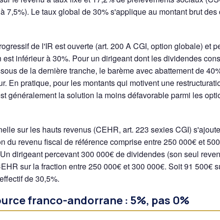
 à 7,5%). Le taux global de 30% s'applique au montant brut des
ogressif de l'IR est ouverte (art. 200 A CGI, option globale) et p
 est inférieur à 30%. Pour un dirigeant dont les dividendes cons
ssous de la dernière tranche, le barème avec abattement de 40%
eur. En pratique, pour les montants qui motivent une restructura
t généralement la solution la moins défavorable parmi les opti
nelle sur les hauts revenus (CEHR, art. 223 sexies CGI) s'ajout
ion du revenu fiscal de référence comprise entre 250 000€ et 500
Un dirigeant percevant 300 000€ de dividendes (son seul reven
EHR sur la fraction entre 250 000€ et 300 000€. Soit 91 500€ 
effectif de 30,5%.
source franco-andorrane : 5%, pas 0%