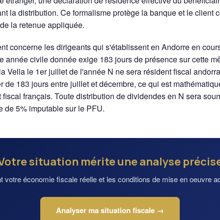
 étranger, une déclaration de résidence effective du bénéficiai
t la distribution. Ce formalisme protège la banque et le client c
é de la retenue appliquée.
t concerne les dirigeants qui s'établissent en Andorre en cour
ne année civile donnée exige 183 jours de présence sur cette 
Vella le 1er juillet de l'année N ne sera résident fiscal andorra
ier de 183 jours entre juillet et décembre, ce qui est mathémati
nt fiscal français. Toute distribution de dividendes en N sera so
le de 5% imputable sur le PFU.
Votre situation mérite une analyse précis
 votre économie fiscale réelle et les conditions de mise en oeuvre ad
Analyser ma situation fiscale →