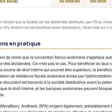
des seuls)
60 000€/an
300 000€
 compte que la fiscalité sur les dividendes distribués, pas l'IS au nivea
10% Andorre sur les bénéfices avant distribution), l'écart total sur 5 a
ons en pratique
e est de croire que la convention franco-andorrane s'applique a
 des dividendes. Ce n'est pas le cas. Pour bénéficier du taux
a source de droit interne qui pourrait être supérieur), le bénéficia
tation de résidence fiscale andorrane émise par l'administration
Ce document est transmis à la société distributrice avant le pai
ique le droit interne, et les banques andorranes peuvent bloque
te.
(MoraBanc, Andbank, BPA) exigent également, préalablement à 