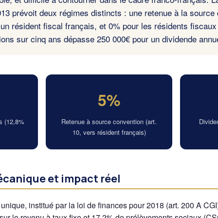
013 prévoit deux régimes distincts : une retenue à la source
un résident fiscal français, et 0% pour les résidents fiscaux
tions sur cinq ans dépasse 250 000€ pour un dividende annu
5%
s (12,8%
Retenue à source convention (art.
Divide
10, vers résident français)
écanique et impact réel
e unique, institué par la loi de finances pour 2018 (art. 200 A 
 sur le revenu à taux fixe et 17,2% de prélèvements sociaux (