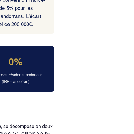
 de 5% pour les
 andorrans. L'écart
el de 200 000€.
0%
ndes résidents andorrans
(IRPF andorran)
CGI), se décompose en deux
CSG à 9,2%, CRDS à 0,5%,