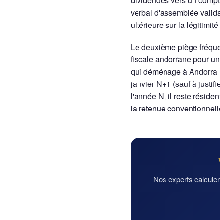
dividendes vers un compte
verbal d'assemblée validan
ultérieure sur la légitimit
Le deuxième piège fréquen
fiscale andorrane pour u
qui déménage à Andorra la 
janvier N+1 (sauf à justif
l'année N, il reste réside
la retenue conventionnel
Nos experts calculent