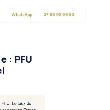
WhatsApp
07 56 92 96 83
e : PFU
el
u PFU. Le taux de
La convention France-