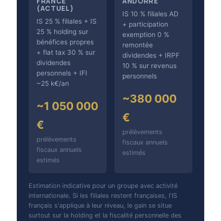
FRANCE
ANDORRE
(ACTUEL)
IS 10 % filiales AD
IS 25 % filiales + IS
+ participation
25 % holding sur
exemption 0 %
bénéfices propres
remontée
+ flat tax 30 % sur
dividendes + IRPF
dividendes
10 % sur revenus
personnels + IFI
personnels
~25 k€/an
~380 000
~1 050 000
€
€
prélèvements
prélèvements
fiscaux annuels
fiscaux annuels
estimés
estimés
Estimation indicative pour un groupe avec activité
internationale. Si les filiales restent françaises, l'IS
français s'applique à leur niveau, le gain se situe
surtout sur la holding et la fiscalité personnelle des