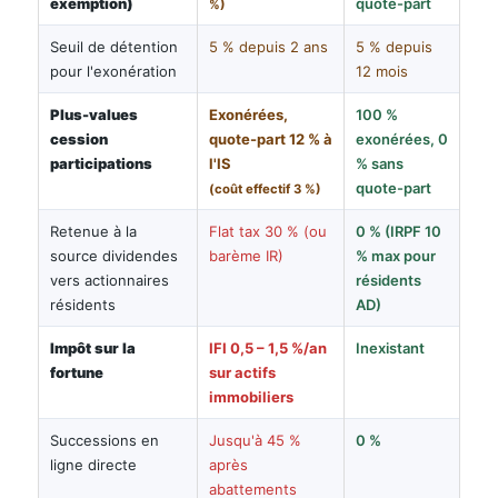
exemption)
quote-part
%)
Seuil de détention
5 % depuis 2 ans
5 % depuis
pour l'exonération
12 mois
Plus-values
Exonérées,
100 %
cession
quote-part 12 % à
exonérées, 0
participations
l'IS
% sans
quote-part
(coût effectif 3 %)
Retenue à la
Flat tax 30 % (ou
0 % (IRPF 10
source dividendes
barème IR)
% max pour
vers actionnaires
résidents
résidents
AD)
Impôt sur la
IFI 0,5 – 1,5 %/an
Inexistant
fortune
sur actifs
immobiliers
Successions en
Jusqu'à 45 %
0 %
ligne directe
après
abattements