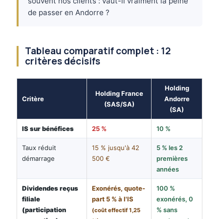
souvent nos clients : vaut-il vraiment la peine
de passer en Andorre ?
Tableau comparatif complet : 12
critères décisifs
Holding
Holding France
Critère
Andorre
(SAS/SA)
(SA)
IS sur bénéfices
25 %
10 %
Taux réduit
15 % jusqu'à 42
5 % les 2
démarrage
500 €
premières
années
Dividendes reçus
Exonérés, quote-
100 %
filiale
part 5 % à l'IS
exonérés, 0
(participation
% sans
(coût effectif 1,25