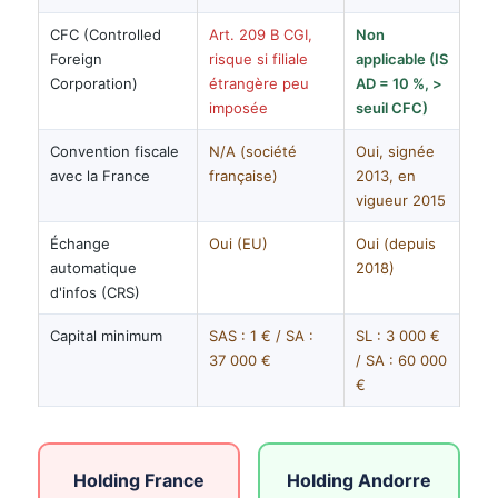
CFC (Controlled
Art. 209 B CGI,
Non
Foreign
risque si filiale
applicable (IS
Corporation)
étrangère peu
AD = 10 %, >
imposée
seuil CFC)
Convention fiscale
N/A (société
Oui, signée
avec la France
française)
2013, en
vigueur 2015
Échange
Oui (EU)
Oui (depuis
automatique
2018)
d'infos (CRS)
Capital minimum
SAS : 1 € / SA :
SL : 3 000 €
37 000 €
/ SA : 60 000
€
Holding France
Holding Andorre