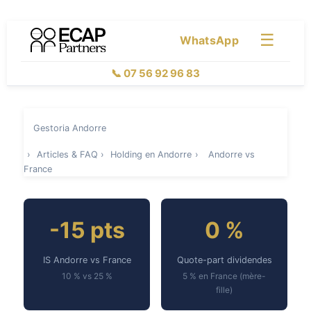
☰
WhatsApp
📞 07 56 92 96 83
Gestoria Andorre
›
Articles & FAQ
›
Holding en Andorre
›
Andorre vs
France
-15 pts
0 %
IS Andorre vs France
Quote-part dividendes
10 % vs 25 %
5 % en France (mère-
fille)