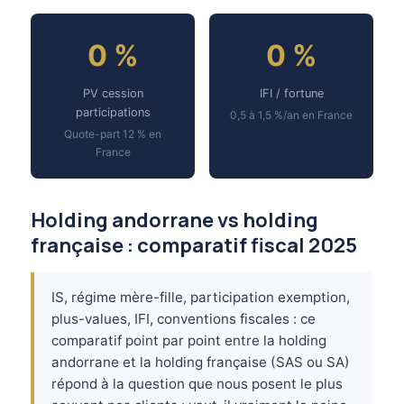
0 %
0 %
PV cession
IFI / fortune
participations
0,5 à 1,5 %/an en France
Quote-part 12 % en
France
Holding andorrane vs holding
française : comparatif fiscal 2025
IS, régime mère-fille, participation exemption,
plus-values, IFI, conventions fiscales : ce
comparatif point par point entre la holding
andorrane et la holding française (SAS ou SA)
répond à la question que nous posent le plus